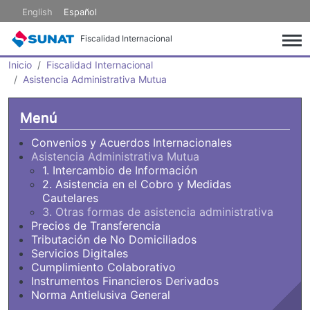
Pasar al contenido principal
English
Español
Fiscalidad Internacional
Inicio
Fiscalidad Internacional
Asistencia Administrativa Mutua
Menú
Convenios y Acuerdos Internacionales
Asistencia Administrativa Mutua
1. Intercambio de Información
2. Asistencia en el Cobro y Medidas
Cautelares
3. Otras formas de asistencia administrativa
Precios de Transferencia
Tributación de No Domiciliados
Servicios Digitales
Cumplimiento Colaborativo
Instrumentos Financieros Derivados
Norma Antielusiva General