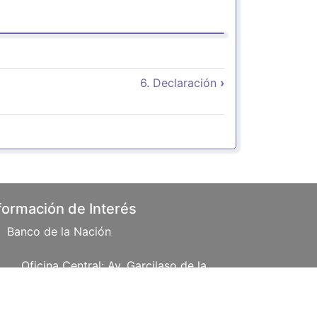
Book para 5. Parámetros de fo
6. Declaración
›
formación de Interés
Banco de la Nación
Oficina Central: Av. Garcilaso de la