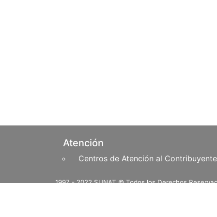
Pie de página
Atención
Centros de Atención al Contribuyente
1997 - 2022 SUNAT © Todos los D
Vega 1472, Lima 1