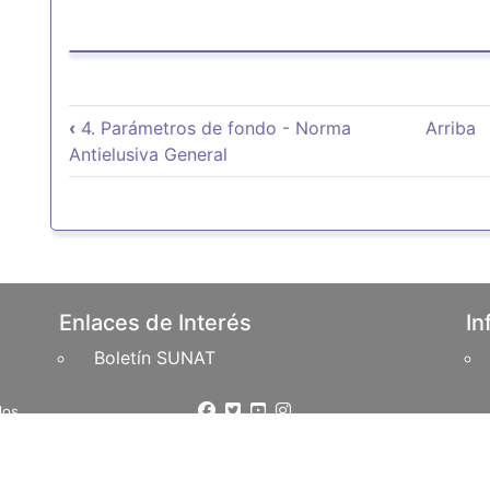
Enlaces transversales de 
‹
4. Parámetros de fondo - Norma
Arriba
Antielusiva General
Enlaces de Interés
In
Boletín SUNAT
erechos Reservados