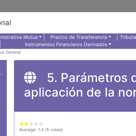
onal
nistrativa Mutua
Precios de Transferencia
Tribut
Instrumentos Financieros Derivados
va General
5. Parámetros 
aplicación de la n
Average:
1.4
(
5
votes)