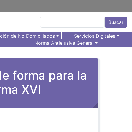
Buscar
Buscar
ación de No Domiciliados
Servicios Digitales
Norma Antielusiva General
de forma para la
orma XVI