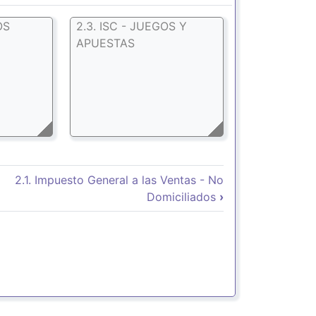
OS
2.3. ISC - JUEGOS Y
APUESTAS
 Book para 2. Impuestos Indir
2.1. Impuesto General a las Ventas - No
Domiciliados
›