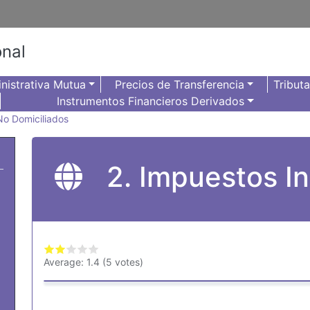
onal
nistrativa Mutua
Precios de Transferencia
Tribut
Instrumentos Financieros Derivados
No Domiciliados
2. Impuestos In
Average:
1.4
(
5
votes)