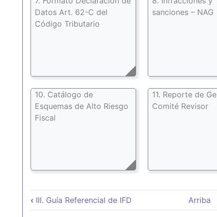
7. Formato Declaración de
8. Infracciones y
Datos Art. 62-C del
sanciones – NAG
Código Tributario
10. Catálogo de
11. Reporte de Ge
Esquemas de Alto Riesgo
Comité Revisor
Fiscal
Enlaces transversales de
‹
III. Guía Referencial de IFD
Arriba