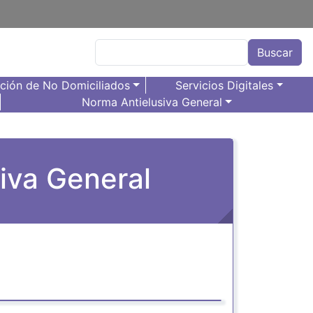
Buscar
Buscar
ación de No Domiciliados
Servicios Digitales
Norma Antielusiva General
iva General