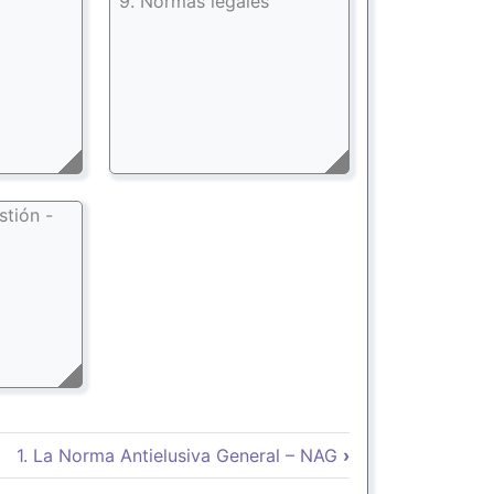
9. Normas legales
stión -
 Book para Norma Antielusiva
1. La Norma Antielusiva General – NAG
›