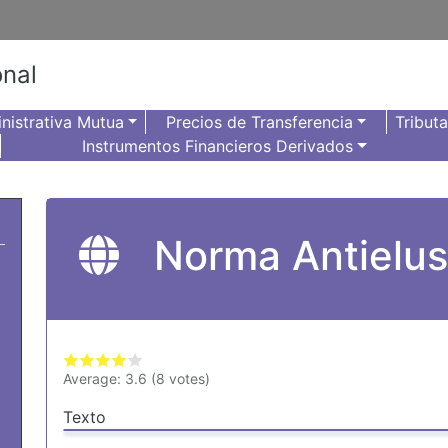
onal
nistrativa Mutua
Precios de Transferencia
Tribut
Instrumentos Financieros Derivados
Norma Antielus
Average:
3.6
(
8
votes)
Texto