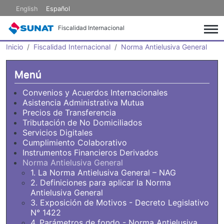
Pasar al contenido principal
English
Español
Fiscalidad Internacional
Inicio
Fiscalidad Internacional
Norma Antielusiva General
Menú
Convenios y Acuerdos Internacionales
Asistencia Administrativa Mutua
Precios de Transferencia
Tributación de No Domiciliados
Servicios Digitales
Cumplimiento Colaborativo
Instrumentos Financieros Derivados
Norma Antielusiva General
1. La Norma Antielusiva General – NAG
2. Definiciones para aplicar la Norma
Antielusiva General
3. Exposición de Motivos - Decreto Legislativo
N° 1422
4. Parámetros de fondo - Norma Antielusiva