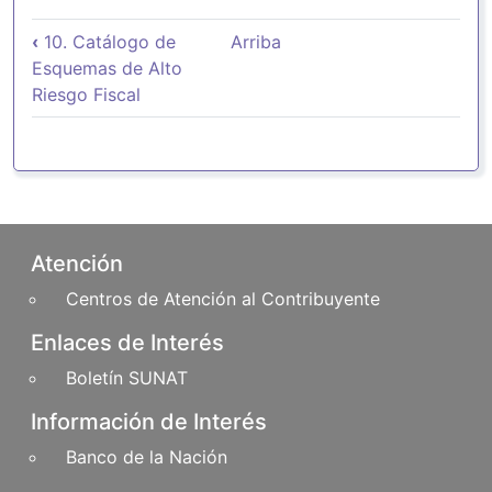
Enlaces transversales de Book par
‹
10. Catálogo de
Arriba
Esquemas de Alto
Riesgo Fiscal
Pie de página
Atención
Centros de Atención al Contribuyente
Enlaces de Interés
Boletín SUNAT
Información de Interés
Banco de la Nación