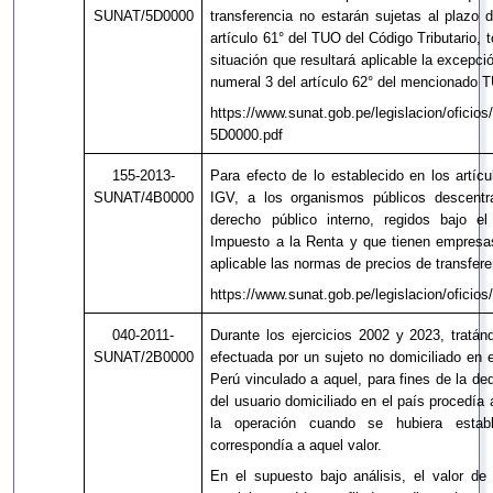
SUNAT/5D0000
transferencia no estarán sujetas al plazo 
artículo 61° del TUO del Código Tributario, 
situación que resultará aplicable la excepci
numeral 3 del artículo 62° del mencionado 
https://www.sunat.gob.pe/legislacion/oficios
5D0000.pdf
155-2013-
Para efecto de lo establecido en los artíc
SUNAT/4B0000
IGV, a los organismos públicos descentra
derecho público interno, regidos bajo e
Impuesto a la Renta y que tienen empresas
aplicable las normas de precios de transfere
https://www.sunat.gob.pe/legislacion/oficios
040-2011-
Durante los ejercicios 2002 y 2023, tratán
SUNAT/2B0000
efectuada por un sujeto no domiciliado en e
Perú vinculado a aquel, para fines de la d
del usuario domiciliado en el país procedía 
la operación cuando se hubiera esta
correspondía a aquel valor.
En el supuesto bajo análisis, el valor de