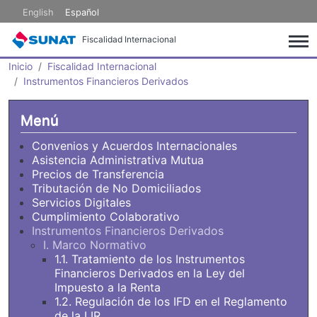
Pasar al contenido principal
English
Español
Fiscalidad Internacional
Inicio
Fiscalidad Internacional
Instrumentos Financieros Derivados
Menú
Convenios y Acuerdos Internacionales
Asistencia Administrativa Mutua
Precios de Transferencia
Tributación de No Domiciliados
Servicios Digitales
Cumplimiento Colaborativo
Instrumentos Financieros Derivados
I. Marco Normativo
1.1. Tratamiento de los Instrumentos
Financieros Derivados en la Ley del
Impuesto a la Renta
1.2. Regulación de los IFD en el Reglamento
de la LIR