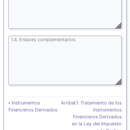
1.4. Enlaces complementarios
Enlaces transversales de Book par
‹
Instrumentos
Arriba
1.1. Tratamiento de los
Financieros Derivados
Instrumentos
Financieros Derivados
en la Ley del Impuesto