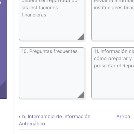
deberá ser reportada por
enviar la informac
e
las instituciones
instituciones fina
financieras
10. Preguntas frecuentes
11. Información c
cómo preparar y
presentar el Rep
Enlaces transversales de
‹
b. Intercambio de Información
Arriba
Automático