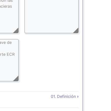
ión las
ncieras
lave de
orte ECR
 Book para Reporte Financier
01. Definición
›