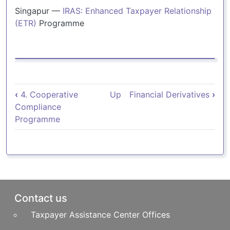
Singapur —
IRAS: Enhanced Taxpayer Relationship
(ETR)
Programme
Book traversal links for Bibliografí
‹
4. Cooperative
Up
Financial Derivatives
›
Compliance
Programme
Pie de página
Contact us
Taxpayer Assistance Center Offices