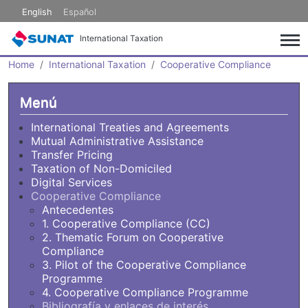
Skip to main content
English
Español
International Taxation
Home
International Taxation
Cooperative Compliance
Menú
International Treaties and Agreements
Mutual Administrative Assistance
Transfer Pricing
Taxation of Non-Domiciled
Digital Services
Cooperative Compliance
Antecedentes
1. Cooperative Compliance (CC)
2. Thematic Forum on Cooperative
Compliance
3. Pilot of the Cooperative Compliance
Programme
4. Cooperative Compliance Programme
Bibliografía y enlaces de interés